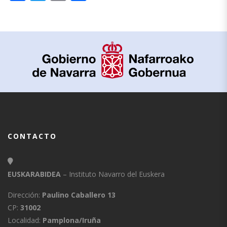
CONTACTO
EUSKARABIDEA
– Instituto Navarro del Euskera
Dirección:
Paulino Caballero 13
CP:
31002
Localidad:
Pamplona/Iruña