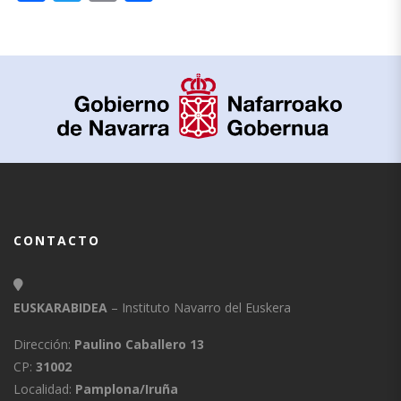
CONTACTO
EUSKARABIDEA
– Instituto Navarro del Euskera
Dirección:
Paulino Caballero 13
CP:
31002
Localidad:
Pamplona/Iruña