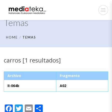
Temas
HOME
TEMAS
carros [1 resultados]
Archivo
Fragmento
II-064b
A02
Facebook
Twitter
Email
Compartir