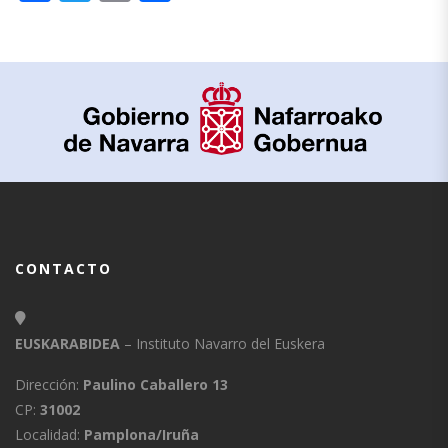
CONTACTO
EUSKARABIDEA
– Instituto Navarro del Euskera
Dirección:
Paulino Caballero 13
CP:
31002
Localidad:
Pamplona/Iruña