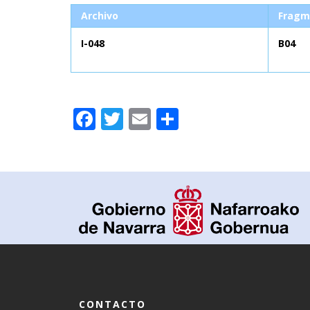
Archivo
Fragm
I-048
B04
Facebook
Twitter
Email
Compartir
CONTACTO