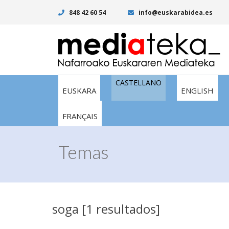
848 42 60 54
info@euskarabidea.es
CASTELLANO
EUSKARA
ENGLISH
FRANÇAIS
Temas
soga [1 resultados]