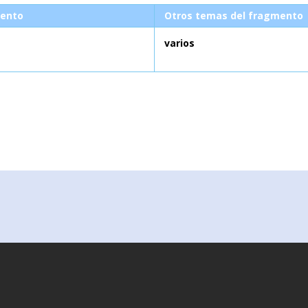
ento
Otros temas del fragmento
varios