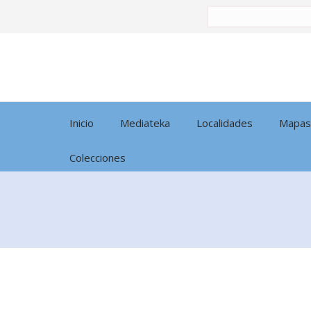
Buscar
por:
Inicio
Mediateka
Localidades
Mapas
Colecciones