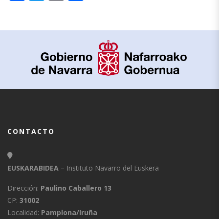
CONTACTO
EUSKARABIDEA
– Instituto Navarro del Euskera
Dirección:
Paulino Caballero 13
CP:
31002
Localidad:
Pamplona/Iruña