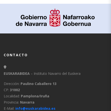
CONTACTO
EUSKARABIDEA
– Instituto Navarro del Euskera
Dirección:
Paulino Caballero 13
CP:
31002
Localidad:
Pamplona/Iruña
Provincia:
Navarra
E-Mail:
info@euskarabidea.es