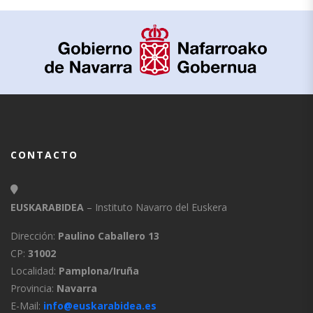
CONTACTO
EUSKARABIDEA
– Instituto Navarro del Euskera
Dirección:
Paulino Caballero 13
CP:
31002
Localidad:
Pamplona/Iruña
Provincia:
Navarra
E-Mail:
info@euskarabidea.es