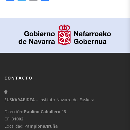
CONTACTO
EUSKARABIDEA
– Instituto Navarro del Euskera
Dirección:
Paulino Caballero 13
CP:
31002
Localidad:
Pamplona/Iruña