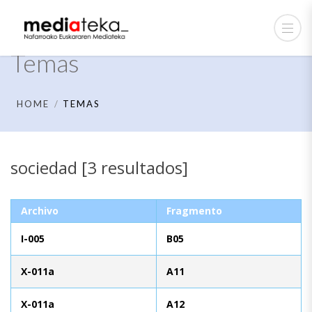
Temas
HOME
TEMAS
sociedad [3 resultados]
Archivo
Fragmento
I-005
B05
X-011a
A11
X-011a
A12