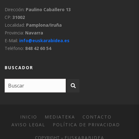
Dirección:
Paulino Caballero 13
CP:
31002
Localidad:
Pamplona/Iruña
Provincia:
Navarra
E-Mail:
info@euskarabidea.es
Teléfono:
848 42 60 54
BUSCADOR
INICIO
MEDIATEKA
CONTACTO
AVISO LEGAL
POLÍTICA DE PRIVACIDAD
COPYRIGHT –
EUSKARABIDEA