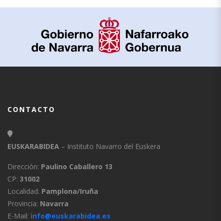
CONTACTO
EUSKARABIDEA
– Instituto Navarro del Euskera
Dirección:
Paulino Caballero 13
CP:
31002
Localidad:
Pamplona/Iruña
Provincia:
Navarra
E-Mail:
info@euskarabidea.es