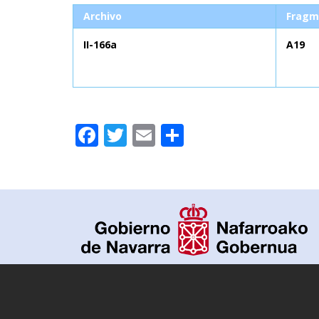
Archivo
Fragm
II-166a
A19
Facebook
Twitter
Email
Compartir