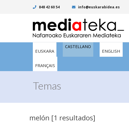
848 42 60 54
info@euskarabidea.es
CASTELLANO
EUSKARA
ENGLISH
FRANÇAIS
Temas
melón [1 resultados]