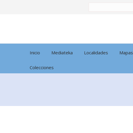
Buscar
por:
Inicio
Mediateka
Localidades
Mapas
Colecciones