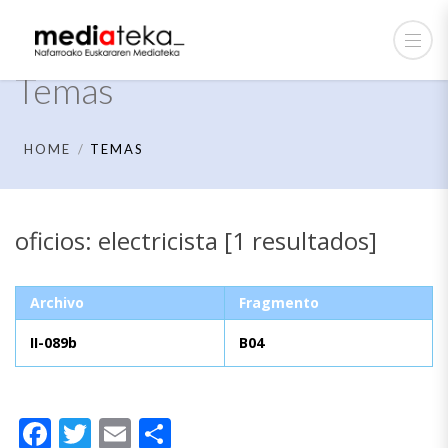
Temas
HOME
TEMAS
oficios: electricista [1 resultados]
Archivo
Fragmento
II-089b
B04
Facebook
Twitter
Email
Compartir