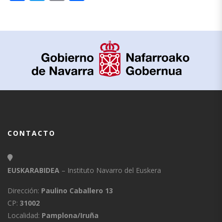
CONTACTO
EUSKARABIDEA
– Instituto Navarro del Euskera
Dirección:
Paulino Caballero 13
CP:
31002
Localidad:
Pamplona/Iruña