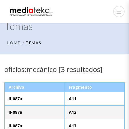
Temas
HOME
TEMAS
oficios:mecánico [3 resultados]
Archivo
Fragmento
II-087a
A11
II-087a
A12
II-087a
A13