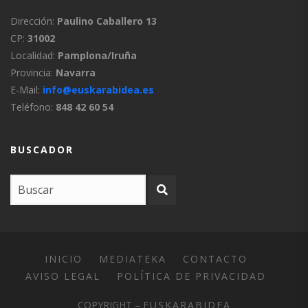
Dirección:
Paulino Caballero 13
CP:
31002
Localidad:
Pamplona/Iruña
Provincia:
Navarra
E-Mail:
info@euskarabidea.es
Teléfono:
848 42 60 54
BUSCADOR
INICIO
MEDIATEKA
CONTACTO
AVISO LEGAL
POLÍTICA DE PRIVACIDAD
COPYRIGHT –
EUSKARABIDEA