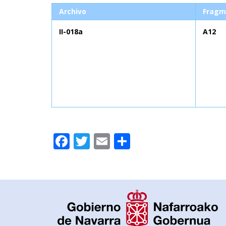
Archivo
Fragm
II-018a
A12
Facebook
Twitter
Email
Compartir