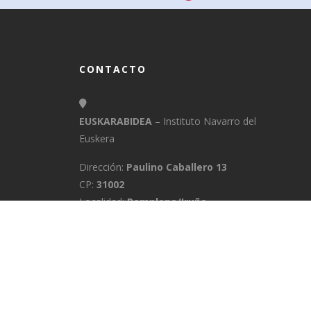
CONTACTO
EUSKARABIDEA
– Instituto Navarro del
Euskera
Dirección:
Paulino Caballero 13
CP:
31002
Localidad:
Pamplona/Iruña
Provincia:
Navarra
E-Mail:
info@euskarabidea.es
Teléfono:
848 42 60 54