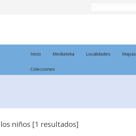
Buscar
por:
Inicio
Mediateka
Localidades
Mapas
Colecciones
os niños [1 resultados]