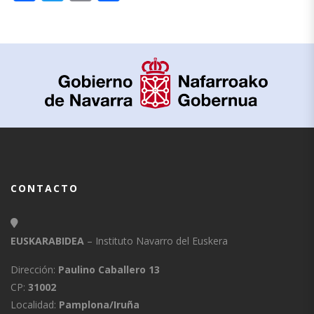
CONTACTO
EUSKARABIDEA
– Instituto Navarro del Euskera
Dirección:
Paulino Caballero 13
CP:
31002
Localidad:
Pamplona/Iruña