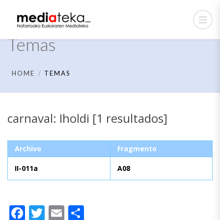
Temas
HOME
TEMAS
carnaval: Iholdi [1 resultados]
Archivo
Fragmento
II-011a
A08
Facebook
Twitter
Email
Compartir