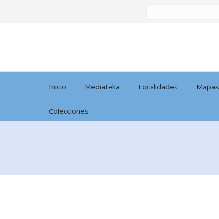
Buscar
por:
Inicio
Mediateka
Localidades
Mapas
Colecciones