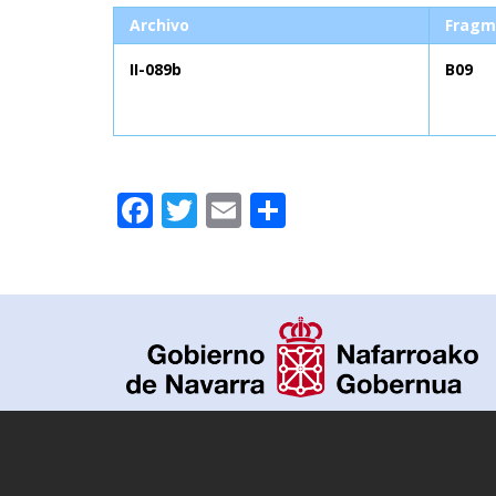
Archivo
Fragm
II-089b
B09
Facebook
Twitter
Email
Compartir