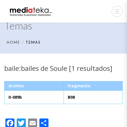
Temas
HOME
TEMAS
baile:bailes de Soule [1 resultados]
Archivo
Fragmento
II-089b
B08
Facebook
Twitter
Email
Compartir