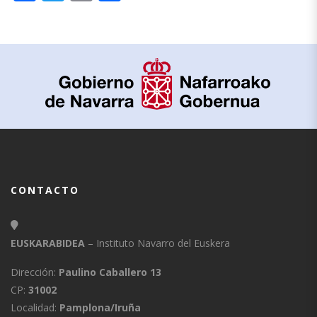
CONTACTO
EUSKARABIDEA
– Instituto Navarro del Euskera
Dirección:
Paulino Caballero 13
CP:
31002
Localidad:
Pamplona/Iruña