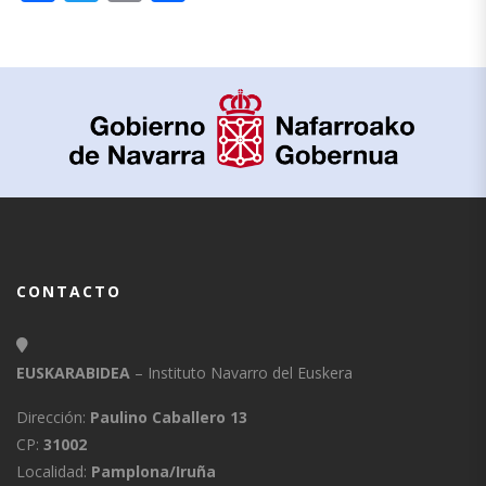
CONTACTO
EUSKARABIDEA
– Instituto Navarro del Euskera
Dirección:
Paulino Caballero 13
CP:
31002
Localidad:
Pamplona/Iruña