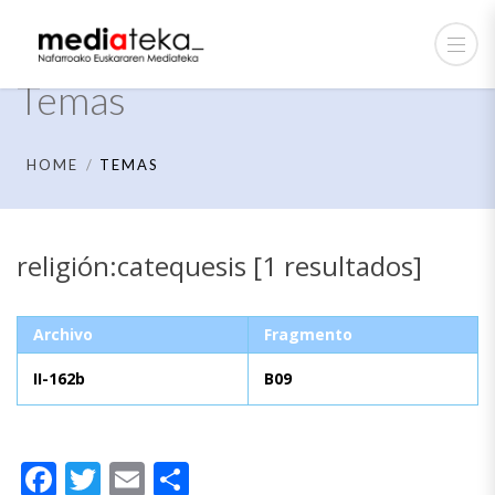
Temas
HOME
TEMAS
religión:catequesis [1 resultados]
Archivo
Fragmento
II-162b
B09
Facebook
Twitter
Email
Compartir