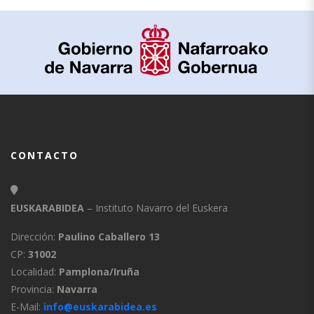
CONTACTO
EUSKARABIDEA
– Instituto Navarro del Euskera
Dirección:
Paulino Caballero 13
CP:
31002
Localidad:
Pamplona/Iruña
Provincia:
Navarra
E-Mail:
info@euskarabidea.es