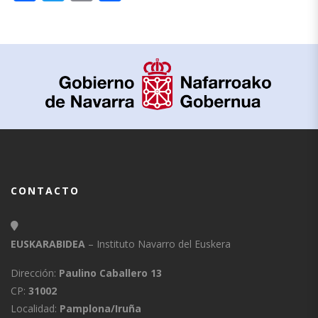
CONTACTO
EUSKARABIDEA
– Instituto Navarro del Euskera
Dirección:
Paulino Caballero 13
CP:
31002
Localidad:
Pamplona/Iruña