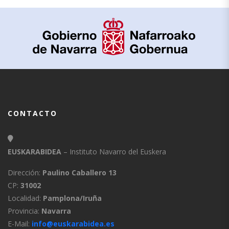
CONTACTO
EUSKARABIDEA
– Instituto Navarro del Euskera
Dirección:
Paulino Caballero 13
CP:
31002
Localidad:
Pamplona/Iruña
Provincia:
Navarra
E-Mail:
info@euskarabidea.es