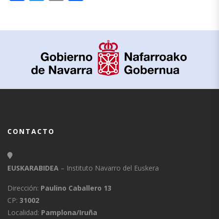
CONTACTO
EUSKARABIDEA
– Instituto Navarro del Euskera
Dirección:
Paulino Caballero 13
CP:
31002
Localidad:
Pamplona/Iruña