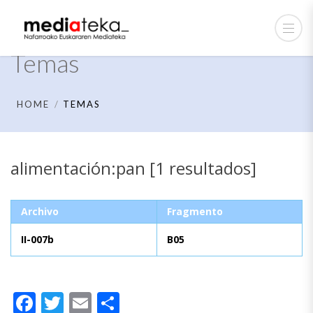
Temas
HOME
TEMAS
alimentación:pan [1 resultados]
Archivo
Fragmento
II-007b
B05
Facebook
Twitter
Email
Compartir