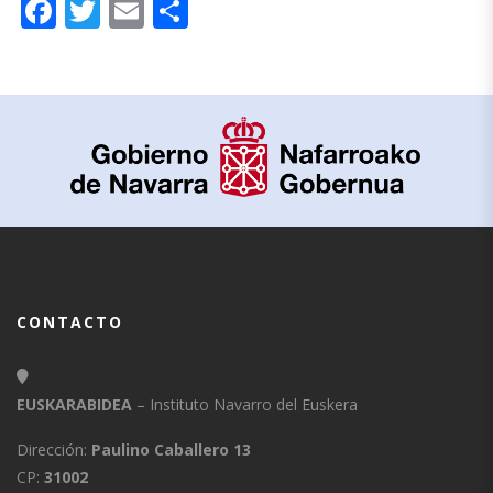
Facebook
Twitter
Email
Compartir
CONTACTO
EUSKARABIDEA
– Instituto Navarro del Euskera
Dirección:
Paulino Caballero 13
CP:
31002