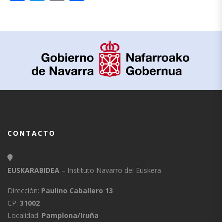
CONTACTO
EUSKARABIDEA
– Instituto Navarro del Euskera
Dirección:
Paulino Caballero 13
CP:
31002
Localidad:
Pamplona/Iruña