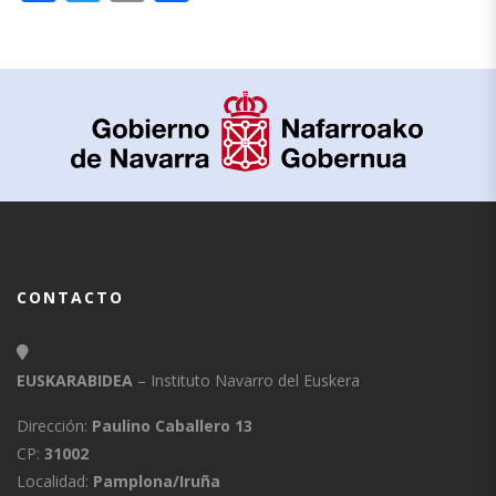
CONTACTO
EUSKARABIDEA
– Instituto Navarro del Euskera
Dirección:
Paulino Caballero 13
CP:
31002
Localidad:
Pamplona/Iruña