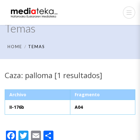
Temas
HOME
TEMAS
Caza: palloma [1 resultados]
Archivo
Fragmento
II-176b
A04
Facebook
Twitter
Email
Compartir