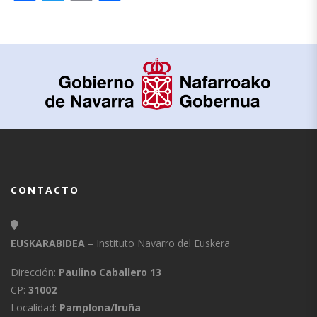
CONTACTO
EUSKARABIDEA
– Instituto Navarro del Euskera
Dirección:
Paulino Caballero 13
CP:
31002
Localidad:
Pamplona/Iruña