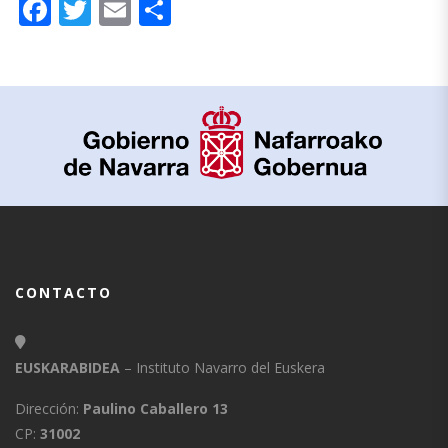
Facebook
Twitter
Email
Compartir
CONTACTO
EUSKARABIDEA
– Instituto Navarro del Euskera
Dirección:
Paulino Caballero 13
CP:
31002