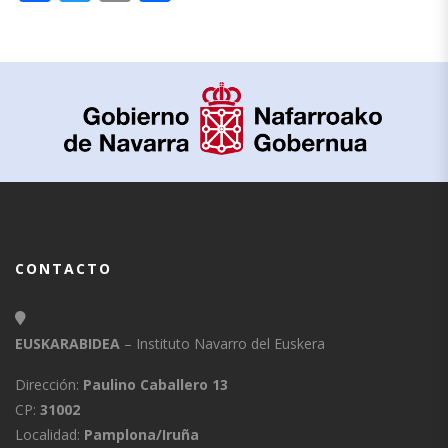
CONTACTO
EUSKARABIDEA
– Instituto Navarro del Euskera
Dirección:
Paulino Caballero 13
CP:
31002
Localidad:
Pamplona/Iruña