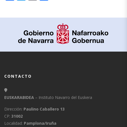
CONTACTO
EUSKARABIDEA
– Instituto Navarro del Euskera
Dirección:
Paulino Caballero 13
CP:
31002
Localidad:
Pamplona/Iruña