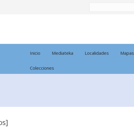
Buscar
por:
Inicio
Mediateka
Localidades
Mapas
Colecciones
os]