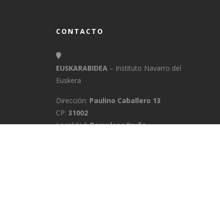
CONTACTO
EUSKARABIDEA
– Instituto Navarro del
Euskera
Dirección:
Paulino Caballero 13
CP:
31002
Localidad:
Pamplona/Iruña
Provincia:
Navarra
E-Mail:
info@euskarabidea.es
Teléfono:
848 42 60 54
INICIO
MEDIATEKA
CONTACTO
A