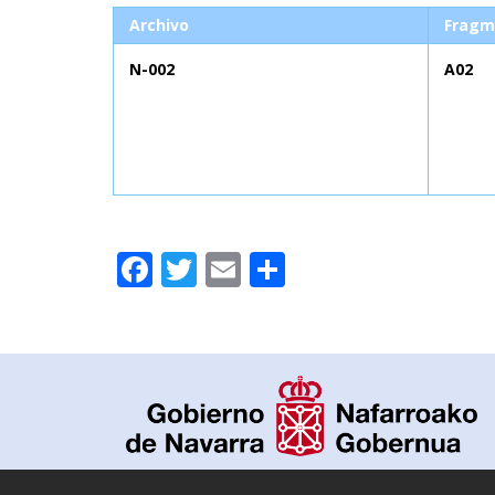
Archivo
Fragm
N-002
A02
Facebook
Twitter
Email
Compartir