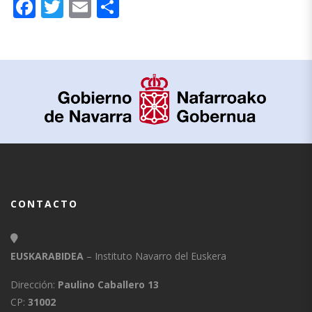
Facebook
Twitter
Email
Compartir
CONTACTO
EUSKARABIDEA
– Instituto Navarro del Euskera
Dirección:
Paulino Caballero 13
CP:
31002