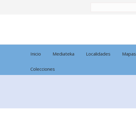
Buscar
por:
Inicio
Mediateka
Localidades
Mapas
Colecciones