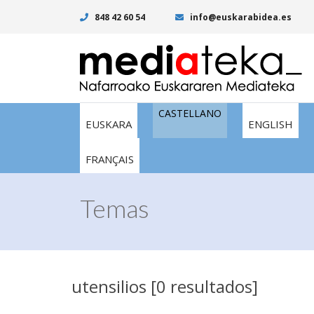
848 42 60 54
info@euskarabidea.es
CASTELLANO
EUSKARA
ENGLISH
FRANÇAIS
Temas
utensilios [0 resultados]