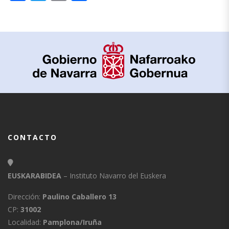
CONTACTO
EUSKARABIDEA
– Instituto Navarro del Euskera
Dirección:
Paulino Caballero 13
CP:
31002
Localidad:
Pamplona/Iruña