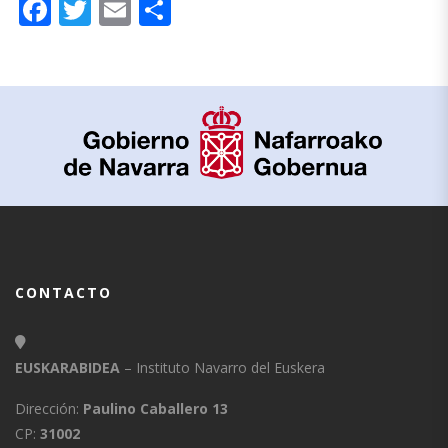
Facebook
Twitter
Email
Compartir
CONTACTO
EUSKARABIDEA
– Instituto Navarro del Euskera
Dirección:
Paulino Caballero 13
CP:
31002