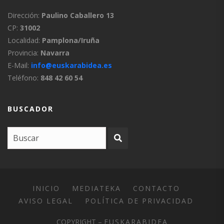
Dirección:
Paulino Caballero 13
CP:
31002
Localidad:
Pamplona/Iruña
Provincia:
Navarra
E-Mail:
info@euskarabidea.es
Teléfono:
848 42 60 54
BUSCADOR
INICIO
MEDIATEKA
CONTACTO
AVISO LEGAL
POLÍTICA DE PRIVACIDAD
COPYRIGHT –
EUSKARABIDEA