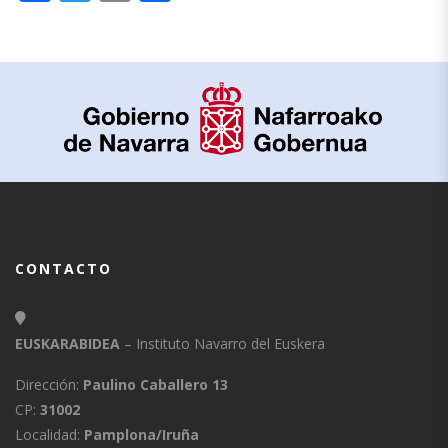
CONTACTO
EUSKARABIDEA
– Instituto Navarro del Euskera
Dirección:
Paulino Caballero 13
CP:
31002
Localidad:
Pamplona/Iruña