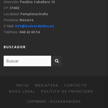
Dirección:
Paulino Caballero 13
CP:
31002
Localidad:
Pamplona/Iruña
Provincia:
Navarra
E-Mail:
info@euskarabidea.es
Teléfono:
848 42 60 54
BUSCADOR
INICIO
MEDIATEKA
CONTACTO
AVISO LEGAL
POLÍTICA DE PRIVACIDAD
COPYRIGHT –
EUSKARABIDEA