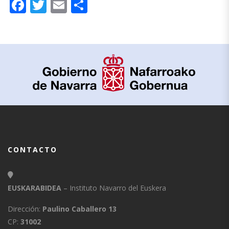
Facebook
Twitter
Email
Compartir
CONTACTO
EUSKARABIDEA
– Instituto Navarro del Euskera
Dirección:
Paulino Caballero 13
CP:
31002