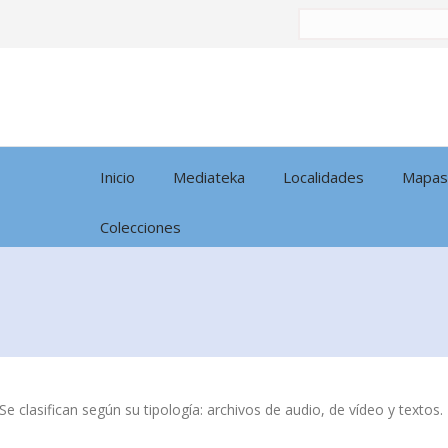
Buscar
por:
Inicio
Mediateka
Localidades
Mapas
Colecciones
Se clasifican según su tipología: archivos de audio, de vídeo y textos.