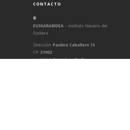
CONTACTO
EUSKARABIDEA
– Instituto Navarro del
Euskera
Dirección:
Paulino Caballero 13
CP:
31002
Localidad:
Pamplona/Iruña
Provincia:
Navarra
E-Mail:
info@euskarabidea.es
Teléfono:
848 42 60 54
INICIO
MEDIATEKA
CONTACTO
A
POLÍTICA DE PRIVACIDAD