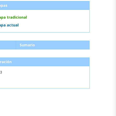
apas
pa tradicional
pa actual
Sumario
ración
13