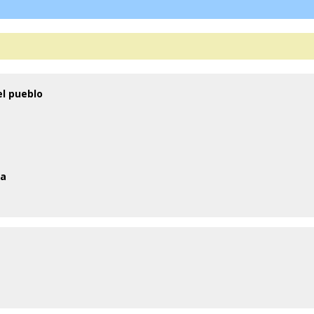
el pueblo
na