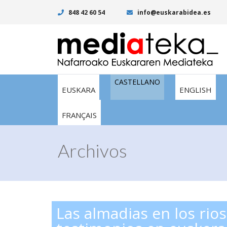
848 42 60 54
info@euskarabidea.es
CASTELLANO
EUSKARA
ENGLISH
FRANÇAIS
Archivos
Las almadias en los rios