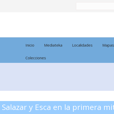
Buscar
por:
Inicio
Mediateka
Localidades
Mapas
Colecciones
 Salazar y Esca en la primera mit