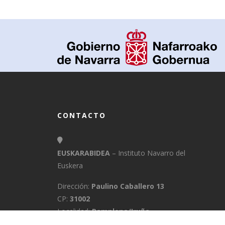
CONTACTO
EUSKARABIDEA
– Instituto Navarro del
Euskera
Dirección:
Paulino Caballero 13
CP:
31002
Localidad:
Pamplona/Iruña
Provincia:
Navarra