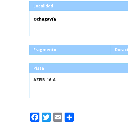
Localidad
Ochagavía
Fragmento
Durac
Pista
AZEIB-16-A
Facebook
Twitter
Email
Compartir