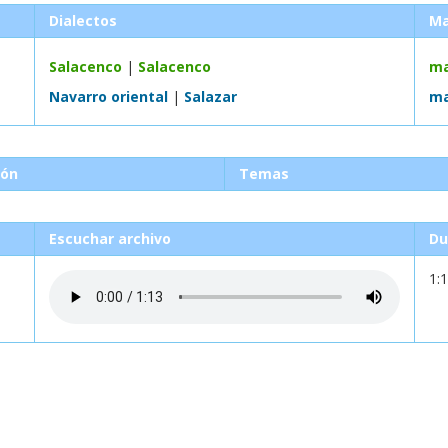
Dialectos
M
Salacenco
|
Salacenco
ma
Navarro oriental
|
Salazar
ma
ión
Temas
Escuchar archivo
Du
1: